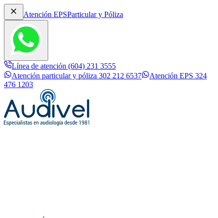
Atención EPS
Particular y Póliza
Línea de atención (604) 231 3555
Atención particular y póliza 302 212 6537
Atención EPS 324
476 1203
✕
Inicio
Conócenos
Línea de atención (604) 231 3555
Atención particular y póliza
Servicios
Audífonos Digitales
302 212 6537
Atención EPS 324 476 1203
Actualidad Auditiva